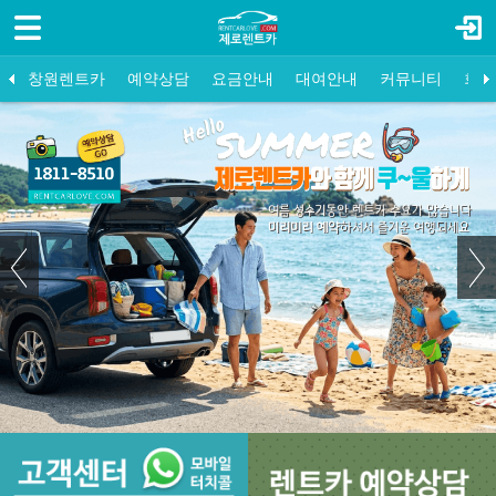
로그인
회원가입
창원렌트카
창원렌트카
예약상담
요금안내
대여안내
커뮤니티
회사
예약상담
일반대여
공지사항
장기대여
유용한정보
보험보상
FAQ
요금안내
대여안내
커뮤니티
회사소개