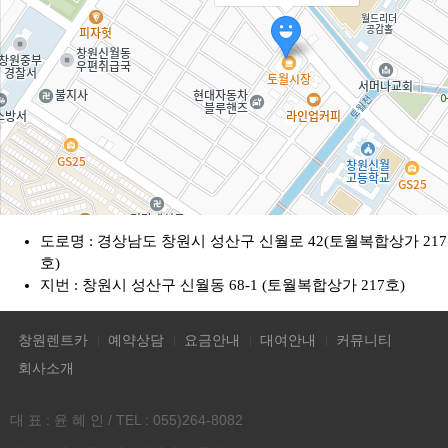
도로명 : 경상남도 창원시 성산구 신월로 42(토월복합상가 217
호)
지번 : 창원시 성산구 신월동 68-1 (토월복합상가 217호)
창원렌트카
예약상담
요금안내
대여안내
커뮤니티
주소
경남 창원시 성산구 신월로 42
회사소개
전화
-
대 표 : 윤 혜 인 / TEL : 055)264-8082