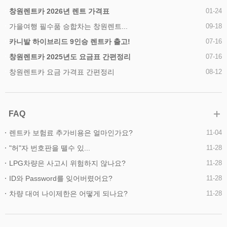
창원렌트카 2026년 렌트 가격표
01-24
가을여행 필수품 승합차는 창원렌트...
09-18
카니발 하이브리드 9인승 렌트카 출고!
07-16
창원렌트카 2025년도 요금표 간편정리
07-16
창원렌트카 요금 가격표 간편정리
08-12
FAQ
렌트카 보험료 추가비용은 얼마인가요?
11-04
"허"자 번호판을 뗄수 있...
11-28
LPG차량은 사고시 위험하지 않나요?
11-28
ID와 Password를 잊어버렸어요?
11-28
차량 대여 나이제한은 어떻게 되나요?
11-28